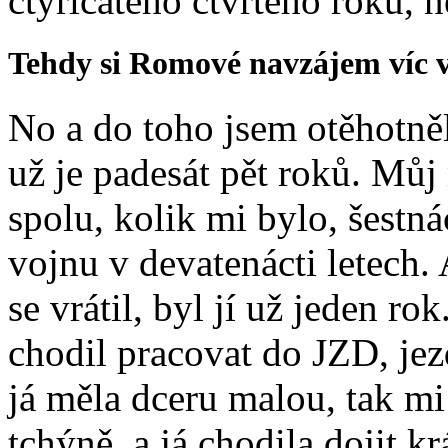
čtyřicátého čtvrtého roku, n
Tehdy si Romové navzájem víc v
No a do toho jsem otěhotněl
už je padesát pět roků. Můj
spolu, kolik mi bylo, šestnác
vojnu v devatenácti letech.
se vrátil, byl jí už jeden r
chodil pracovat do JZD, jez
já měla dceru malou, tak mi
tchýně, a já chodila dojit k