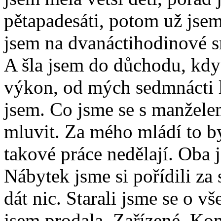
pětapadesáti, potom už jsem
jsem na dvanáctihodinové s
A šla jsem do důchodu, když
výkon, od mých sedmnácti l
jsem. Co jsme se s manžele
mluvit. Za mého mládí to b
takové práce nedělají. Oba 
Nábytek jsme si pořídili z
dát nic. Starali jsme se o v
jsem prodala. Zařízené. Ko