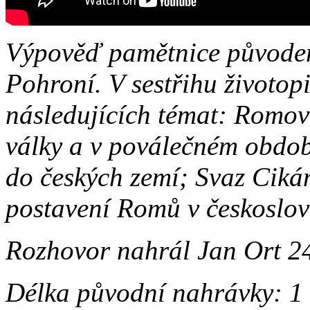
Výpověď pamětnice původem
Pohroní. V sestřihu životop
následujících témat: Romov
války a v poválečném obdo
do českých zemí; Svaz Cikán
postavení Romů v českoslov
Rozhovor nahrál Jan Ort 24
Délka původní nahrávky: 1