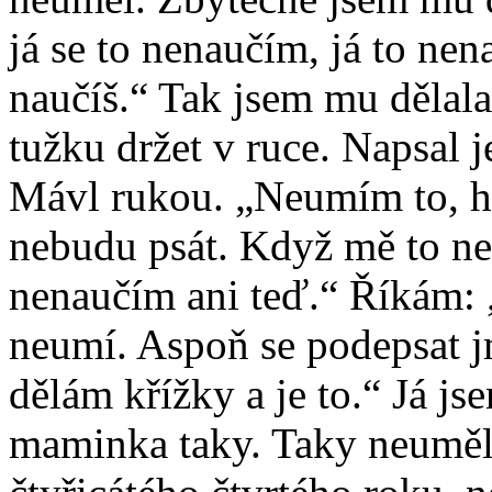
já se to nenaučím, já to nen
naučíš.“ Tak jsem mu dělala
tužku držet v ruce. Napsal j
Mávl rukou. „Neumím to, ho
nebudu psát. Když mě to nen
nenaučím ani teď.“ Říkám: „I
neumí. Aspoň se podepsat j
dělám křížky a je to.“ Já j
maminka taky. Taky neuměl