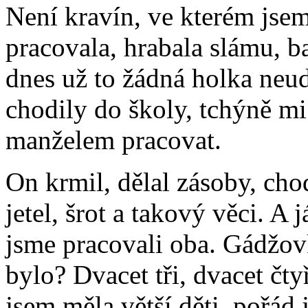
Není kravín, ve kterém jsem
pracovala, hrabala slámu, b
dnes už to žádná holka neud
chodily do školy, tchýně mi 
manželem pracovat.
On krmil, dělal zásoby, cho
jetel, šrot a takový věci. A
jsme pracovali oba. Gádžov
bylo? Dvacet tři, dvacet čty
jsem měla větší děti, pořád