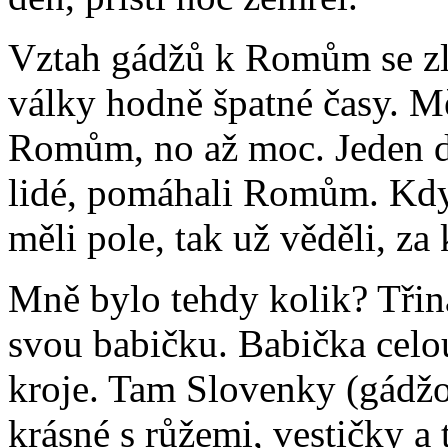
Vztah gádžů k Romům se zlep
války hodně špatné časy. Mě
Romům, no až moc. Jeden d
lidé, pomáhali Romům. Když
měli pole, tak už věděli, za
Mně bylo tehdy kolik? Třiná
svou babičku. Babička celou
kroje. Tam Slovenky (gádžo
krásné s růžemi, vestičky a