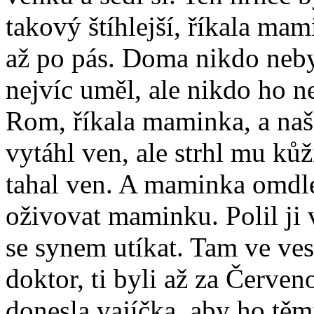
takový štíhlejší, říkala ma
až po pás. Doma nikdo nebyl
nejvíc uměl, ale nikdo ho ne
Rom, říkala maminka, a naš
vytáhl ven, ale strhl mu kůž
tahal ven. A maminka omdle
oživovat maminku. Polil ji 
se synem utíkat. Tam ve ves
doktor, ti byli až za Červe
donesla vajíčka, aby ho těm