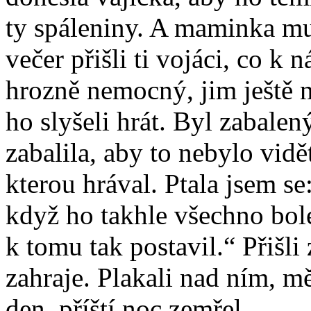
ty spáleniny. A maminka mu 
večer přišli ti vojáci, co k 
hrozně nemocný, jim ještě n
ho slyšeli hrát. Byl zabale
zabalila, aby to nebylo vidě
kterou hrával. Ptala jsem se
když ho takhle všechno bole
k tomu tak postavil.“ Přišli 
zahraje. Plakali nad ním, m
den, příští noc zemřel.