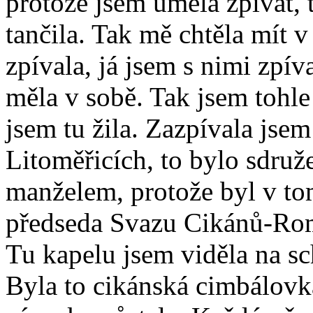
protože jsem uměla zpívat, 
tančila. Tak mě chtěla mít 
zpívala, já jsem s nimi zpíva
měla v sobě. Tak jsem tohle
jsem tu žila. Zazpívala jse
Litoměřicích, to bylo sdruž
manželem, protože byl v to
předseda Svazu Cikánů-Rom
Tu kapelu jsem viděla na sch
Byla to cikánská cimbálovk