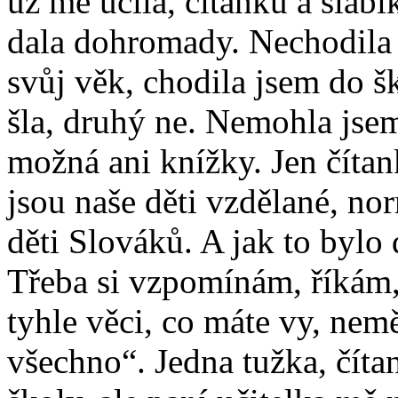
už mě učila, čítanku a slab
dala dohromady. Nechodila j
svůj věk, chodila jsem do š
šla, druhý ne. Nemohla jse
možná ani knížky. Jen čítan
jsou naše děti vzdělané, nor
děti Slováků. A jak to bylo
Třeba si vzpomínám, říkám, „
tyhle věci, co máte vy, nem
všechno“. Jedna tužka, čítan