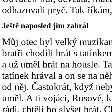
odhazovali pryč. Tak říkám,
Ještě naposled jim zahrál
Můj otec byl velký muzikant
bratři chodili hrát s tatínk
a už uměl hrát na housle. Ta
tatínek hrával a on se na něh
od něj. Častokrát, když neby
uměl. A ti vojáci, Rusové, k
rádi, chtěli ho slyšet hrát. 