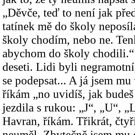
„Děvče, teď to není jak pře
tatínek mě do školy neposíla
školy chodím, nebo ne. Tenkr
abychom do školy chodili.“
deseti. Lidi byli negramotní,
se podepsat... A já jsem mu 
říkám „no uvidíš, jak bude
jezdila s rukou: „J“, „U“, „
Havran, říkám. Třikrát, čty
neuměl. Zbytečně jsem mu d