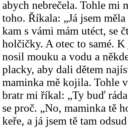
abych nebrečela. Tohle mi 
toho. Říkala: „Já jsem měla
kam s vámi mám utéct, se čt
holčičky. A otec to samé. K 
nosil mouku a vodu a někde 
placky, aby dali dětem nají
maminka mě kojila. Tohle v
bratr mi říkal: „Ty buď ráda,
se proč. „No, maminka tě h
keře, a já jsem tě tam odsud