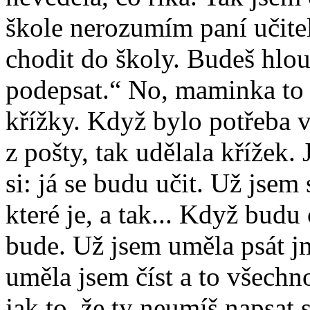
škole nerozumím paní učite
chodit do školy. Budeš hlou
podepsat.“ No, maminka to 
křížky. Když bylo potřeba 
z pošty, tak udělala křížek. 
si: já se budu učit. Už jsem
které je, a tak... Když budu
bude. Už jsem uměla psát j
uměla jsem číst a to všechno
jak to, že ty neumíš napsat