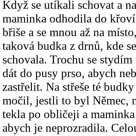
Když se utíkali schovat a na
maminka odhodila do křoví.
břiše a se mnou až na místo,
taková budka z drnů, kde 
schovala. Trochu se stydím 
dát do pusy prso, abych nebr
zastřelit. Na střeše té budky
močil, jestli to byl Němec,
tekla po obličeji a maminka
abych je neprozradila. Celo