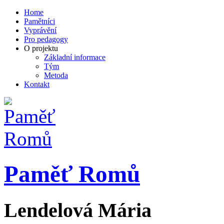
Home
Pamětníci
Vyprávění
Pro pedagogy
O projektu
Základní informace
Tým
Metoda
Kontakt
Paměť Romů
Lendelová
Mária