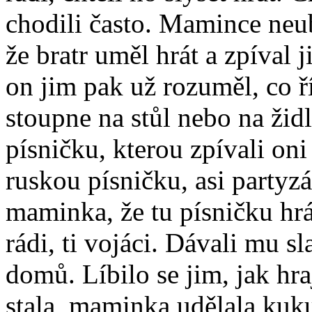
chodili často. Mamince neubl
že bratr uměl hrát a zpíval
on jim pak už rozuměl, co ří
stoupne na stůl nebo na židli
písničku, kterou zpívali oni 
ruskou písničku, asi party
maminka, že tu písničku hrá
rádi, ti vojáci. Dávali mu s
domů. Líbilo se jim, jak hra
stala, maminka udělala kuku