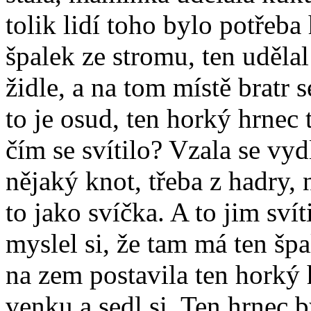
tolik lidí toho bylo potřeb
špalek ze stromu, ten udělal
židle, a na tom místě bratr
to je osud, ten horký hrnec 
čím se svítilo? Vzala se vy
nějaký knot, třeba z hadry, 
to jako svíčka. A to jim sví
myslel si, že tam má ten šp
na zem postavila ten horký 
venku a sedl si. Ten hrnec b