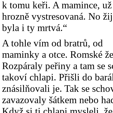
k tomu keři. A mamince, už 
hrozně vystresovaná. No žij
byla i ty mrtvá.“
A tohle vím od bratrů, od
maminky a otce. Romské žen
Rozpáraly peřiny a tam se s
takoví chlapi. Přišli do bar
znásilňovali je. Tak se scho
zavazovaly šátkem nebo had
Když si ti chlapi mysleli, že