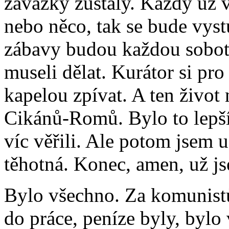
závazky zůstaly. Každý už 
nebo něco, tak se bude vyst
zábavy budou každou sobotu
museli dělat. Kurátor si pro
kapelou zpívat. A ten život
Cikánů-Romů. Bylo to lepší
víc věřili. Ale potom jsem 
těhotná. Konec, amen, už j
Bylo všechno. Za komunistů
do práce, peníze byly, bylo