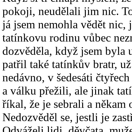
pokoji, neudělali jim nic. 
já jsem nemohla vědět nic, j
tatínkovu rodinu vůbec nez
dozvěděla, když jsem byla u
patřil také tatínkův bratr, u
nedávno, v šedesáti čtyřech 
a válku přežili, ale jinak t
říkal, že je sebrali a někam
Nedozvěděl se, jestli je zast
Odváželi lidi, děvčata, muže