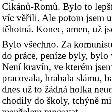
Cikánů-Romů. Bylo to lepší
víc věřili. Ale potom jsem 
těhotná. Konec, amen, už j
Bylo všechno. Za komunistů
do práce, peníze byly, bylo
Není kravín, ve kterém jsem
pracovala, hrabala slámu, b
dnes už to žádná holka neud
chodily do školy, tchýně mi 
manželem pracovat.