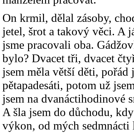
On krmil, dělal zásoby, cho
jetel, šrot a takový věci. A
jsme pracovali oba. Gádžov
bylo? Dvacet tři, dvacet čty
jsem měla větší děti, pořád
pětapadesáti, potom už jsem
jsem na dvanáctihodinové s
A šla jsem do důchodu, když
výkon, od mých sedmnácti l