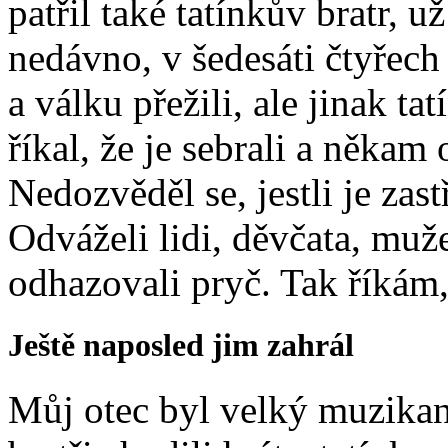
patřil také tatínkův bratr, u
nedávno, v šedesáti čtyřech 
a válku přežili, ale jinak t
říkal, že je sebrali a někam
Nedozvěděl se, jestli je zast
Odváželi lidi, děvčata, muže
odhazovali pryč. Tak říkám,
Ještě naposled jim zahrál
Můj otec byl velký muzikant