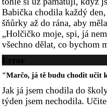
tohle si už pamatuji, když j
Babička chodila každý den, 
šňůrky až do rána, aby měla
„Holčičko moje, spi, já nem
všechno dělat, co bychom mě
Error
"Marčo, já tě budu chodit učit
Jak já jsem chodila do škol
týden jsem nechodila. Učit