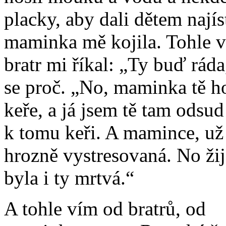
placky, aby dali dětem nají
maminka mě kojila. Tohle v
bratr mi říkal: „Ty buď ráda,
se proč. „No, maminka tě h
keře, a já jsem tě tam odsud
k tomu keři. A mamince, už 
hrozně vystresovaná. No žij
byla i ty mrtvá.“
A tohle vím od bratrů, od