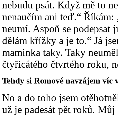
nebudu psát. Když mě to nen
nenaučím ani teď.“ Říkám: „I
neumí. Aspoň se podepsat j
dělám křížky a je to.“ Já j
maminka taky. Taky neuměl
čtyřicátého čtvrtého roku, n
Tehdy si Romové navzájem víc v
No a do toho jsem otěhotněl
už je padesát pět roků. Můj