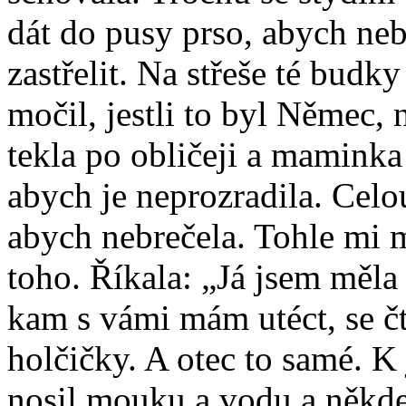
dát do pusy prso, abych nebr
zastřelit. Na střeše té budky
močil, jestli to byl Němec,
tekla po obličeji a maminka
abych je neprozradila. Celo
abych nebrečela. Tohle mi 
toho. Říkala: „Já jsem měla
kam s vámi mám utéct, se čt
holčičky. A otec to samé. K 
nosil mouku a vodu a někde 