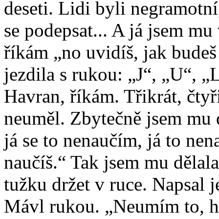
deseti. Lidi byli negramotní,
se podepsat... A já jsem mu 
říkám „no uvidíš, jak bude
jezdila s rukou: „J“, „U“, „
Havran, říkám. Třikrát, čty
neuměl. Zbytečně jsem mu d
já se to nenaučím, já to nen
naučíš.“ Tak jsem mu dělala
tužku držet v ruce. Napsal j
Mávl rukou. „Neumím to, ho