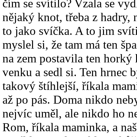
čím se svítilo? Vzala se vy
nějaký knot, třeba z hadry, 
to jako svíčka. A to jim sví
myslel si, že tam má ten šp
na zem postavila ten horký 
venku a sedl si. Ten hrnec b
takový štíhlejší, říkala ma
až po pás. Doma nikdo nebyl
nejvíc uměl, ale nikdo ho ne
Rom, říkala maminka, a naš