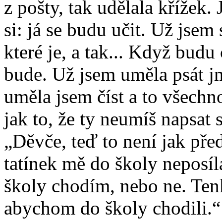
z pošty, tak udělala křížek. 
si: já se budu učit. Už jsem
které je, a tak... Když budu
bude. Už jsem uměla psát j
uměla jsem číst a to všechno
jak to, že ty neumíš napsat
„Děvče, teď to není jak pře
tatínek mě do školy neposíla
školy chodím, nebo ne. Tenkr
abychom do školy chodili.“