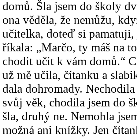
domů. Šla jsem do školy dva
ona věděla, že nemůžu, kd
učitelka, doteď si pamatuji
říkala: „Marčo, ty máš na to,
chodit učit k vám domů.“ C
už mě učila, čítanku a slab
dala dohromady. Nechodila j
svůj věk, chodila jsem do š
šla, druhý ne. Nemohla jse
možná ani knížky. Jen čítan