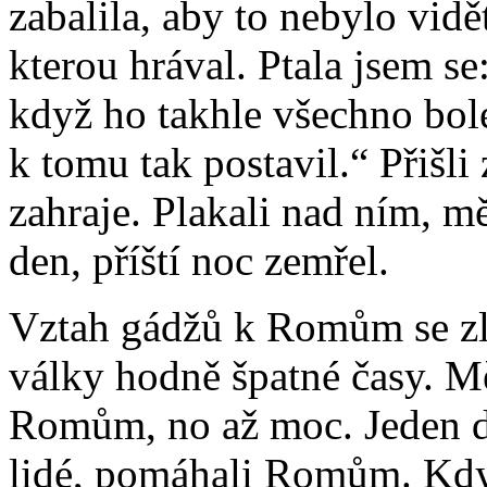
zabalila, aby to nebylo vidě
kterou hrával. Ptala jsem se
když ho takhle všechno bole
k tomu tak postavil.“ Přišli 
zahraje. Plakali nad ním, m
den, příští noc zemřel.
Vztah gádžů k Romům se zlep
války hodně špatné časy. Mě
Romům, no až moc. Jeden d
lidé, pomáhali Romům. Když