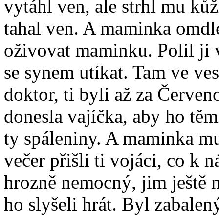
vytáhl ven, ale strhl mu kůž
tahal ven. A maminka omdle
oživovat maminku. Polil ji 
se synem utíkat. Tam ve ves
doktor, ti byli až za Červe
donesla vajíčka, aby ho těm
ty spáleniny. A maminka mu 
večer přišli ti vojáci, co k 
hrozně nemocný, jim ještě n
ho slyšeli hrát. Byl zabale