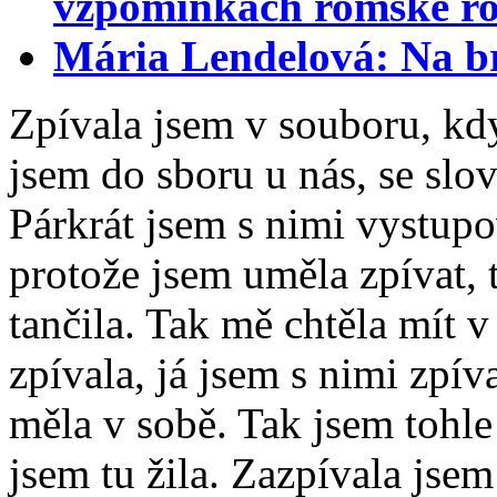
vzpomínkách romské r
Mária Lendelová: Na br
Zpívala jsem v souboru, kd
jsem do sboru u nás, se slo
Párkrát jsem s nimi vystupo
protože jsem uměla zpívat, 
tančila. Tak mě chtěla mít 
zpívala, já jsem s nimi zpíva
měla v sobě. Tak jsem tohle
jsem tu žila. Zazpívala jse