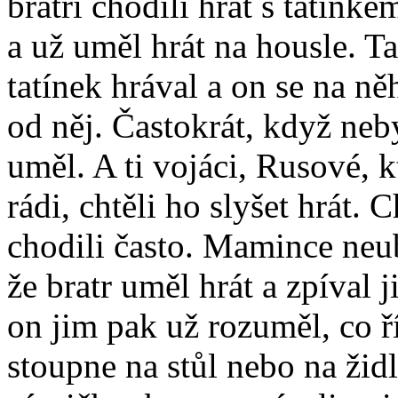
bratři chodili hrát s tatínk
a už uměl hrát na housle. Ta
tatínek hrával a on se na něh
od něj. Častokrát, když neby
uměl. A ti vojáci, Rusové, k
rádi, chtěli ho slyšet hrát. 
chodili často. Mamince neubl
že bratr uměl hrát a zpíval
on jim pak už rozuměl, co ří
stoupne na stůl nebo na židli