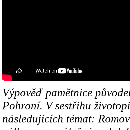
Výpověď pamětnice původem
Pohroní. V sestřihu životop
následujících témat: Romov