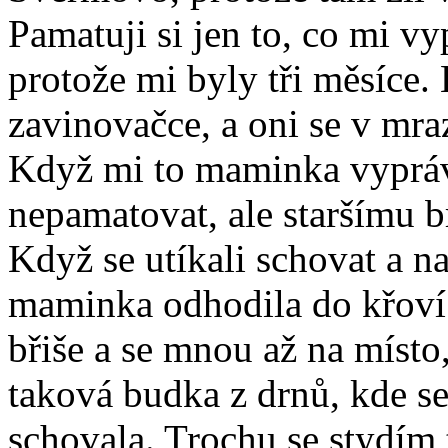
Pamatuji si jen to, co mi v
protože mi byly tři měsíce.
zavinovačce, a oni se v mra
Když mi to maminka vyprávě
nepamatovat, ale staršímu br
Když se utíkali schovat a na
maminka odhodila do křoví.
břiše a se mnou až na místo,
taková budka z drnů, kde 
schovala. Trochu se stydím 