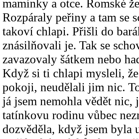
maminky a otce. Romské žen
Rozpáraly peřiny a tam se s
takoví chlapi. Přišli do bar
znásilňovali je. Tak se scho
zavazovaly šátkem nebo had
Když si ti chlapi mysleli, že
pokoji, neudělali jim nic. 
já jsem nemohla vědět nic, j
tatínkovu rodinu vůbec nez
dozvěděla, když jsem byla u