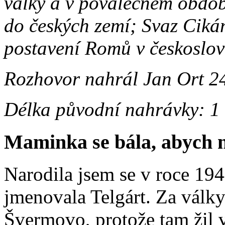
války a v poválečném obdo
do českých zemí; Svaz Cikán
postavení Romů v českoslov
Rozhovor nahrál Jan Ort 24
Délka původní nahrávky: 1
Maminka se bála, abych 
Narodila jsem se v roce 1944
jmenovala Telgárt. Za války
Švermovo, protože tam žil 