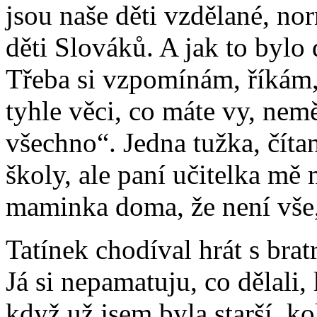
jsou naše děti vzdělané, nor
děti Slováků. A jak to bylo
Třeba si vzpomínám, říkám, „
tyhle věci, co máte vy, nem
všechno“. Jedna tužka, čítan
školy, ale paní učitelka mě 
maminka doma, že není vše,
Tatínek chodíval hrát s brat
Já si nepamatuju, co dělali,
když už jsem byla starší, ko