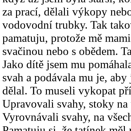
za prací, dělali výkopy neb
vodovodní trubky. Tak takové
pamatuju, protože mě mamin
svačinou nebo s obědem. Tak
Jako dítě jsem mu pomáhal
svah a podávala mu je, aby 
dělal. To museli vykopat př
Upravovali svahy, stoky na 
Vyrovnávali svahy, na všech
Pamatuju si, že tatínek měl